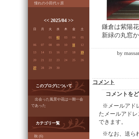
憧れの小田代ヶ原
<<
2025/04
>>
鎌倉は紫陽花
日
月
火
水
木
金
土
新緑の丸窓か
01
02
03
04
05
06
07
08
09
10
11
12
by
massa
13
14
15
16
17
18
19
20
21
22
23
24
25
26
27
28
29
30
コメント
このブログについて
コメントをど
出会った風景や花は一期一会
※メールアド
であった
たメールアドレ
できます。
カテゴリ一覧
※なお、送ら
秋 (6)