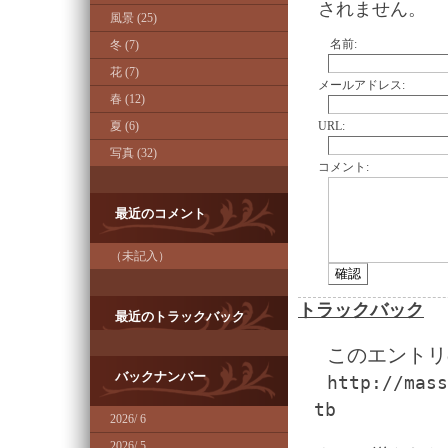
されません。
風景 (25)
名前:
冬 (7)
花 (7)
メールアドレス:
春 (12)
夏 (6)
URL:
写真 (32)
コメント:
最近のコメント
（未記入）
トラックバック
最近のトラックバック
このエントリ
バックナンバー
http://mass
tb
2026/ 6
2026/ 5