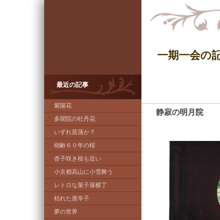
一期一会の
最近の記事
紫陽花
静寂の明月院
―
多聞院の牡丹花
いずれ菖蒲か？
樹齢６０年の桜
杏子咲き桜も近い
小京都高山に小雪舞う
レトロな菓子屋横丁
枯れた唐辛子
夢の世界