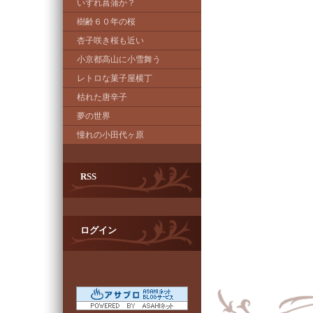
いずれ菖蒲か？
樹齢６０年の桜
杏子咲き桜も近い
小京都高山に小雪舞う
レトロな菓子屋横丁
枯れた唐辛子
夢の世界
憧れの小田代ヶ原
RSS
ログイン